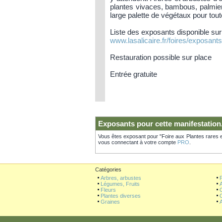
plantes vivaces, bambous, palmier
large palette de végétaux pour tout
Liste des exposants disponible sur 
www.lasalicaire.fr/foires/exposant
Restauration possible sur place
Entrée gratuite
Exposants pour cette manifestation
Vous êtes exposant pour "Foire aux Plantes rares e
vous connectant à votre compte
PRO
.
Catégories
Arbres, arbustes
F
Légumes, Fruits
Fleurs
O
Plantes diverses
O
Graines
A