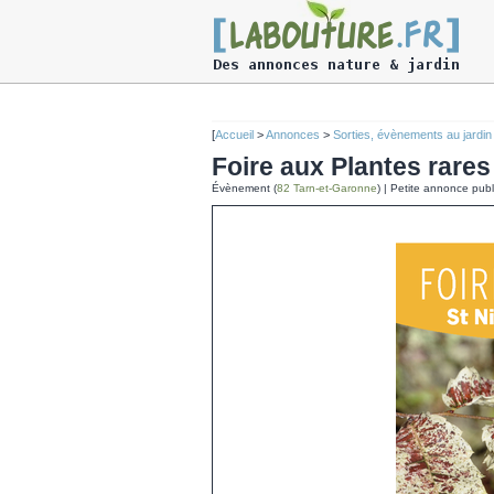
[
Accueil
>
Annonces
>
Sorties, évènements au jardi
Foire aux Plantes rares
Évènement (
82 Tarn-et-Garonne
) | Petite annonce pub