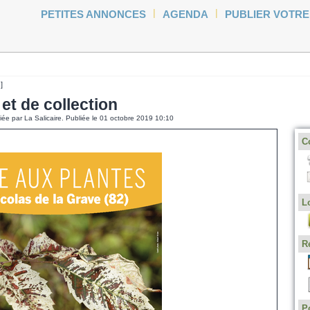
|
|
PETITES ANNONCES
AGENDA
PUBLIER VOTR
n
]
 et de collection
liée par La Salicaire. Publiée le 01 octobre 2019 10:10
C
L
R
P