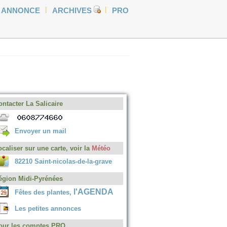
|
|
E ANNONCE
ARCHIVES
PRO
ontacter
La Salicaire
Envoyer un mail
ocaliser sur une carte, voir la
Météo
82210 Saint-nicolas-de-la-grave
égion Midi-Pyrénées
l'AGENDA
Fêtes des plantes,
Les petites annonces
our les comptes PRO