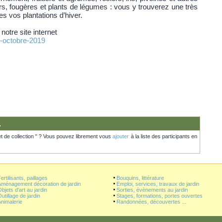
s, fougères et plants de légumes : vous y trouverez une très
es vos plantations d’hiver.
notre site internet
s-octobre-2019
.
t de collection " ? Vous pouvez librement vous
ajouter
à la liste des participants en
ertilisants, paillages
Bouquins, littérature
Aménagement décoration de jardin
Emploi, services, travaux de jardin
bjets d'art au jardin
Sorties, évènements au jardin
utillage de jardin
Stages, formations, portes ouvertes
nimalerie
Randonnées, découvertes ...