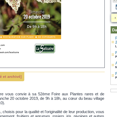
Da
Place aux Fleurs - dimanc
L
P
M
 et archivé]
P
aire vous convie à sa 52ème Foire aux Plantes rares et de
imanche 20 octobre 2019, de 9h à 18h, au cœur du beau village
0).
choisis pour la qualité et l’originalité de leur production, vous
rnement, fruitiers et agrumes, rosiers, iris, pivoines et autres