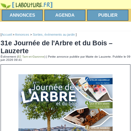
ANNONCES
AGENDA
PUBLIER
[
Accueil
>
Annonces
>
Sorties, évènements au jardin
]
31e Journée de l'Arbre et du Bois –
Lauzerte
Évènement (
82 Tarn-et-Garonne
) | Petite annonce publiée par Mairie de Lauzerte. Publiée le 09
juin 2026 09:41