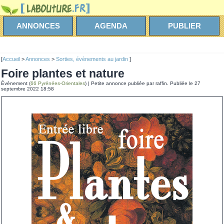
ANNONCES
AGENDA
PUBLIER
[
Accueil
>
Annonces
>
Sorties, évènements au jardin
]
foire plantes et nature
Évènement (
66 Pyrénées-Orientales
) | Petite annonce publiée par raffin. Publiée le 27
septembre 2022 18:58