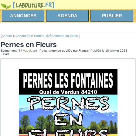
ANNONCES
AGENDA
PUBLIER
[
Accueil
>
Annonces
>
Sorties, évènements au jardin
]
Pernes en Fleurs
Évènement (
84 Vaucluse
) | Petite annonce publiée par Francis. Publiée le 18 janvier 2023
21:49