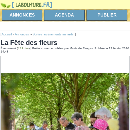
ANNONCES
AGENDA
PUBLIER
[
Accueil
>
Annonces
>
Sorties, évènements au jardin
]
La Fête des fleurs
Évènement (
42 Loire
) | Petite annonce publiée par Mairie de Riorges. Publiée le 12 février 2020
14:48