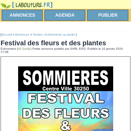
ANNONCES
AGENDA
PUBLIER
[
Accueil
>
Annonces
>
Sorties, évènements au jardin
]
Festival des fleurs et des plantes
Évènement (
30 Gard
) | Petite annonce publiée par SARL EGO. Publiée le 10 janvier 2024
17:08