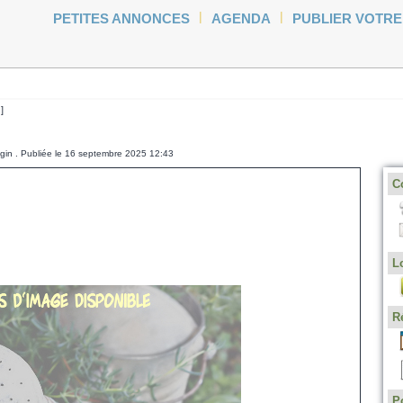
|
|
PETITES ANNONCES
AGENDA
PUBLIER VOTR
n
]
ngin . Publiée le 16 septembre 2025 12:43
C
L
R
P