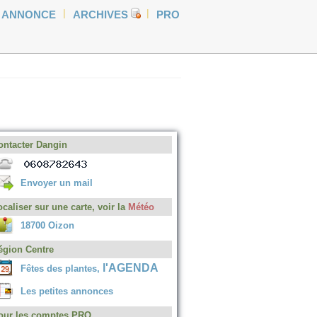
|
|
E ANNONCE
ARCHIVES
PRO
ontacter
Dangin
Envoyer un mail
ocaliser sur une carte, voir la
Météo
18700 Oizon
égion Centre
l'AGENDA
Fêtes des plantes,
Les petites annonces
our les comptes PRO