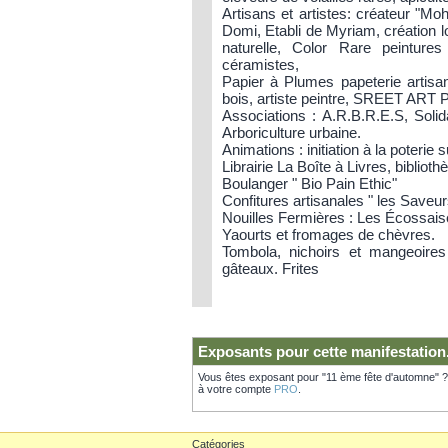
Artisans et artistes: créateur "Moh
Domi, Etabli de Myriam, création loc
naturelle, Color Rare peintures
céramistes,
Papier à Plumes papeterie artisan
bois, artiste peintre, SREET ART 
Associations : A.R.B.R.E.S, Soli
Arboriculture urbaine.
Animations : initiation à la poterie
Librairie La Boîte à Livres, biblioth
Boulanger " Bio Pain Ethic"
Confitures artisanales " les Saveur
Nouilles Fermières : Les Écossai
Yaourts et fromages de chèvres.
Tombola, nichoirs et mangeoire
gâteaux. Frites
Exposants pour cette manifestation
Vous êtes exposant pour "11 ème fête d'automne" 
à votre compte
PRO
.
Catégories